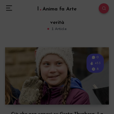
l
Anima fa Arte
verità
1 Article
0
453
8