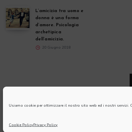
L’amicizia tra uomo e
donna è una forma
d’amore. Psicologia
archetipica
dell’amicizia.
20 Giugno 2018
Usiamo cookie per ottimizzare il nostro sito web ed i nostri servizi.
Cookie Policy
Privacy Policy