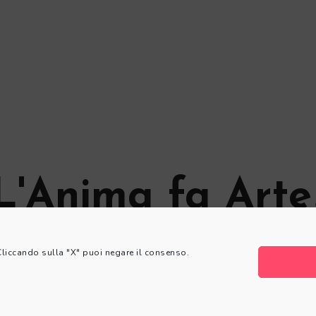
L'Anima fa Arte
© L'Anima fa Arte
 Cliccando sulla "X" puoi negare il consenso.
Privacy Policy
|
Cookie Policy