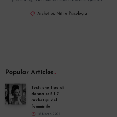
(Erica Jong) .Non siamo capaci di vivere Quanto…
Archetipi, Miti e Psicologia
Popular Articles
Test: che tipo di
donna sei? I 7
archetipi del
femminile
18 Marzo 2021