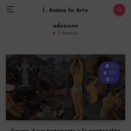
l
Anima fa Arte
adozione
2 Articles
0
507
7