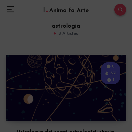
l
Anima fa Arte
astrologia
3 Articles
0
831
1