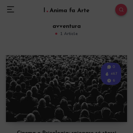
l
Anima fa Arte
avventura
1 Article
0
467
6