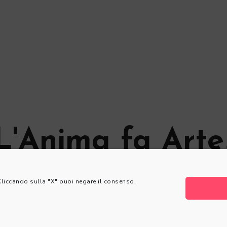
L'Anima fa Arte
© L'Anima fa Arte
 Cliccando sulla "X" puoi negare il consenso.
Privacy Policy
|
Cookie Policy