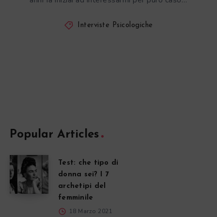
anni fa iniziai ad interessarmi per puro caso…
Interviste Psicologiche
Popular Articles
Test: che tipo di
donna sei? I 7
archetipi del
femminile
18 Marzo 2021