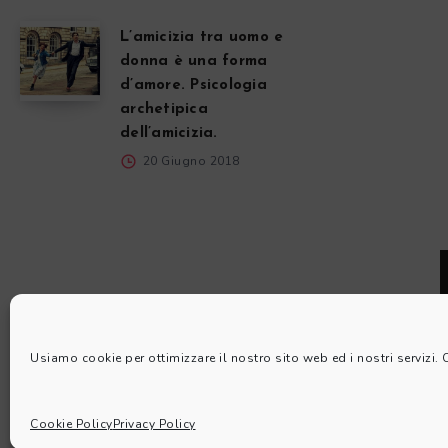
L’amicizia tra uomo e
donna è una forma
d’amore. Psicologia
archetipica
dell’amicizia.
20 Giugno 2018
Usiamo cookie per ottimizzare il nostro sito web ed i nostri servizi.
Cookie Policy
Privacy Policy