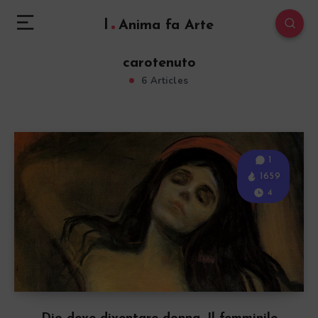
l
Anima fa Arte
carotenuto
6 Articles
1
1659
4