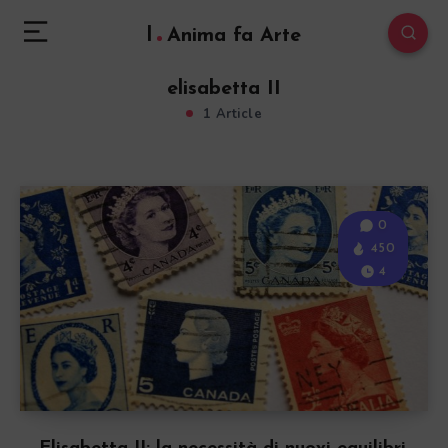
l
Anima fa Arte
elisabetta II
1 Article
0
450
4