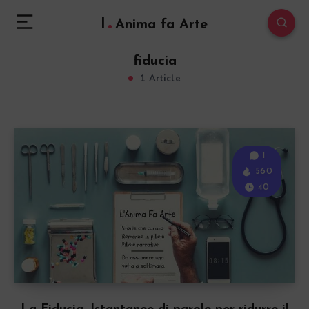
l
Anima fa Arte
fiducia
1 Article
1
560
40