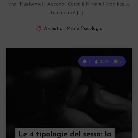
vita! Trasformati! Ascendi! Cerca il Nirvana! Modifica la
tua mente! […]…
Archetipi, Miti e Psicologia
3
2629
5
Le 4 tipologie del sesso: la