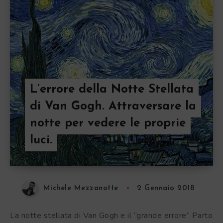
L’errore della Notte Stellata
di Van Gogh. Attraversare la
notte per vedere le proprie
luci.
Michele Mezzanotte
2 Gennaio 2018
La notte stellata di Van Gogh e il “grande errore” Parto