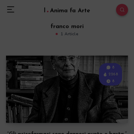
l
Anima fa Arte
franco mori
1 Article
8
2268
8