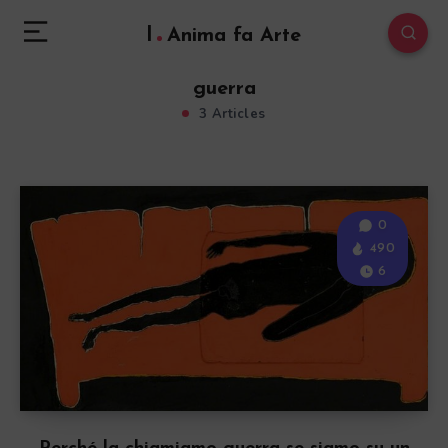
l
Anima fa Arte
guerra
3 Articles
0
490
6