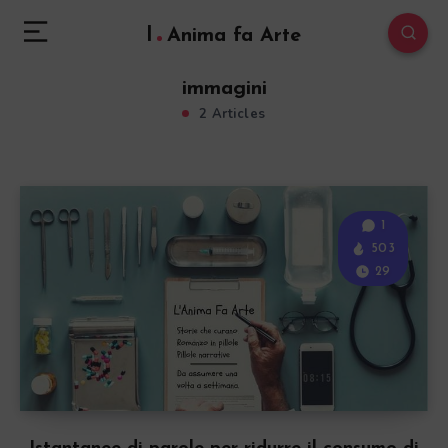
l
Anima fa Arte
immagini
2 Articles
1
503
29