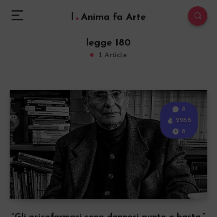
l
Anima fa Arte
legge 180
1 Article
8
2268
8