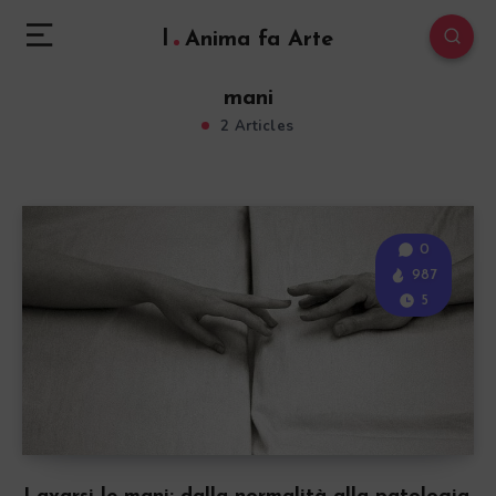
l
Anima fa Arte
mani
2 Articles
0
987
5