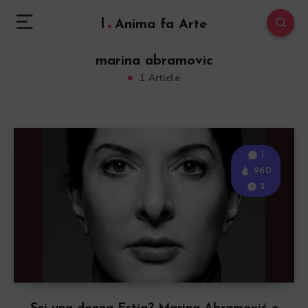
l
Anima fa Arte
marina abramovic
1 Article
1
960
2