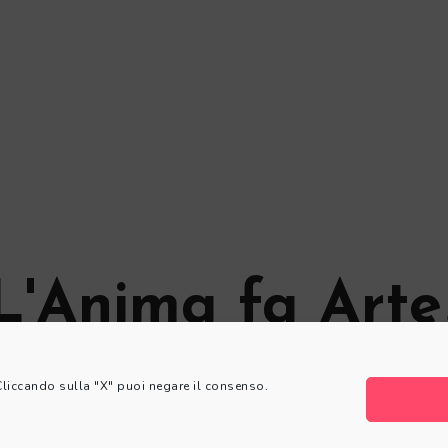
L'Anima fa Arte
© L'Anima fa Arte
 Cliccando sulla "X" puoi negare il consenso.
Privacy Policy
|
Cookie Policy