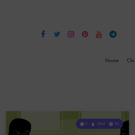
Home
Chi
7
3947
10