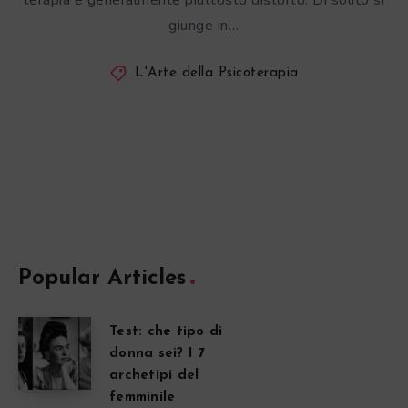
terapia è generalmente piuttosto distorto. Di solito si
giunge in…
L'Arte della Psicoterapia
Popular Articles
Test: che tipo di
donna sei? I 7
archetipi del
femminile