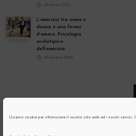
18 Marzo 2021
L’amicizia tra uomo e
donna è una forma
d’amore. Psicologia
archetipica
dell’amicizia.
20 Giugno 2018
Usiamo cookie per ottimizzare il nostro sito web ed i nostri servizi.