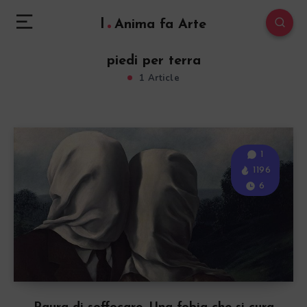
l
Anima fa Arte
piedi per terra
1 Article
1
1196
6