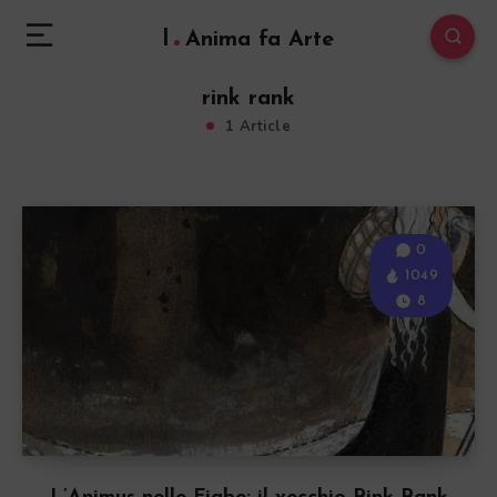
l
Anima fa Arte
rink rank
1 Article
0
1049
8