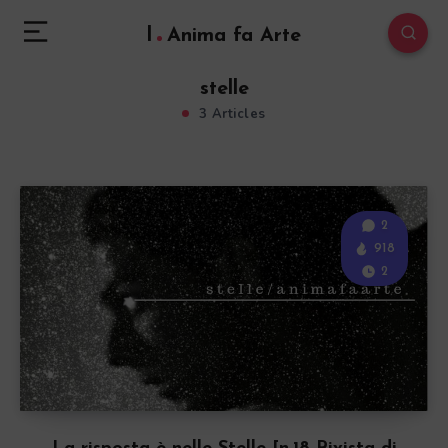
l
Anima fa Arte
stelle
3 Articles
2
918
2