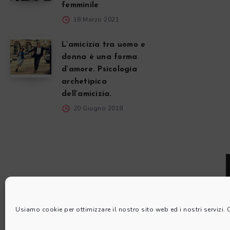
femminile
18 Marzo 2021
L’amicizia tra uomo e
donna è una forma
d’amore. Psicologia
archetipica
dell’amicizia.
20 Giugno 2018
Usiamo cookie per ottimizzare il nostro sito web ed i nostri servizi.