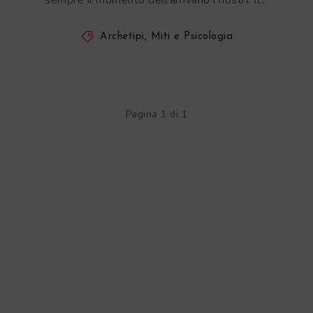
sempre il momento dell’arrivano i nostri. Il…
Archetipi, Miti e Psicologia
Pagina 1 di 1