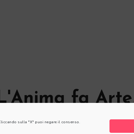
L'Anima fa Arte
© L'Anima fa Arte
 Cliccando sulla "X" puoi negare il consenso.
Privacy Policy
|
Cookie Policy