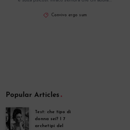
e sulla psicosi. Infatti sembra che chi abbia…
Convivo ergo sum
Popular Articles
Test: che tipo di
donna sei? I 7
archetipi del