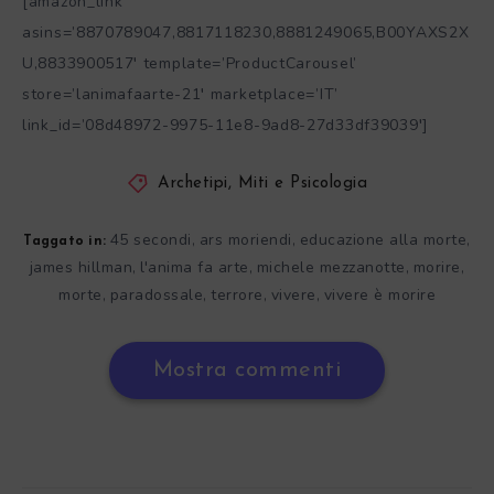
[amazon_link
asins=’8870789047,8817118230,8881249065,B00YAXS2X
U,8833900517′ template=’ProductCarousel’
store=’lanimafaarte-21′ marketplace=’IT’
link_id=’08d48972-9975-11e8-9ad8-27d33df39039′]
Archetipi, Miti e Psicologia
45 secondi
ars moriendi
educazione alla morte
,
,
,
Taggato in:
james hillman
l'anima fa arte
michele mezzanotte
morire
,
,
,
,
morte
paradossale
terrore
vivere
vivere è morire
,
,
,
,
Mostra commenti