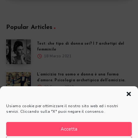
Popular Articles
Test: che tipo di donna sei? I 7 archetipi del
femminile
18 Marzo 2021
L’amicizia tra uomo e donna è una forma
d’amore. Psicologia archetipica dell’amicizia.
20 Giugno 2018
Usiamo cookie per ottimizzare il nostro sito web ed i nostri
servizi. Cliccando sulla "X" puoi negare il consenso.
L'Anima fa Arte
Accetta
© L'Anima fa Arte