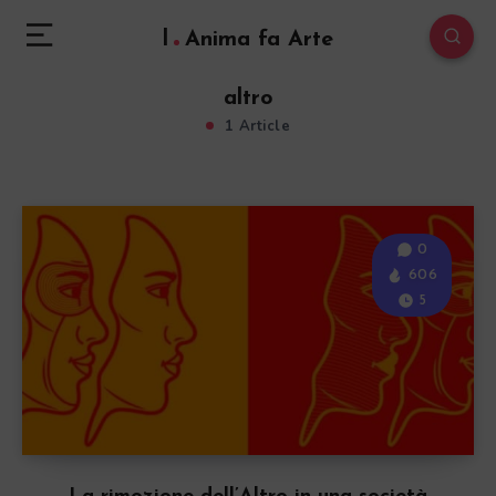
l
Anima fa Arte
altro
1 Article
0
606
5