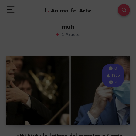
l
Anima fa Arte
muti
1 Article
0
1253
4