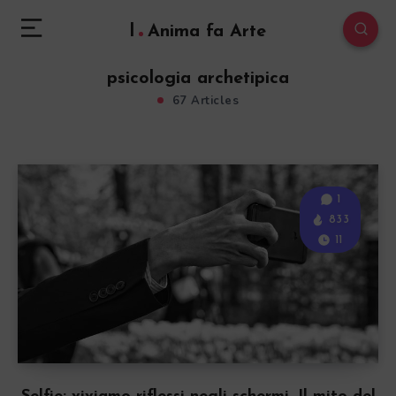
l
Anima fa Arte
psicologia archetipica
67 Articles
1
833
11