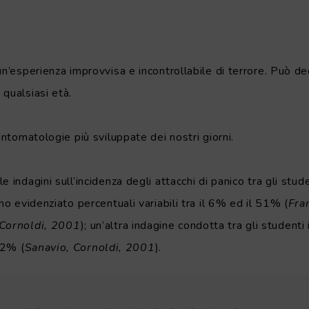
n’esperienza improvvisa e incontrollabile di terrore. Può decl
qualsiasi età.
intomatologie più sviluppate dei nostri giorni.
 indagini sull’incidenza degli attacchi di panico tra gli stud
no evidenziato percentuali variabili tra il 6% ed il 51% (
Fra
 Cornoldi, 2001
); un’altra indagine condotta tra gli studenti 
32% (
Sanavio, Cornoldi, 2001
).