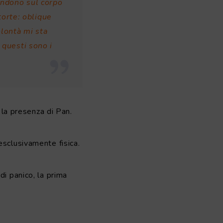
endono sul corpo
torte: oblique
olontà mi sta
 questi sono i
 la presenza di Pan.
esclusivamente fisica.
di panico, la prima