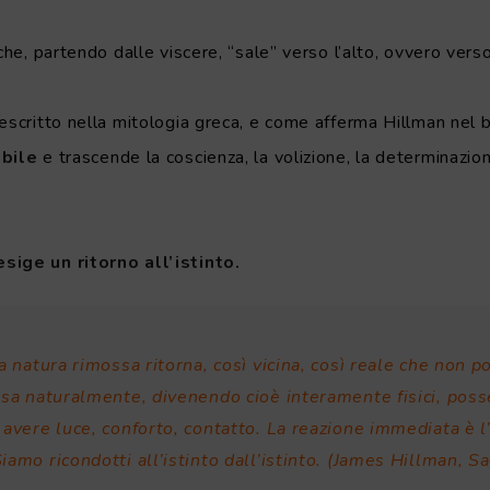
che, partendo dalle viscere, “sale” verso l’alto, ovvero verso
escritto nella mitologia greca, e come afferma Hillman nel b
abile
e trascende la coscienza, la volizione, la determinazion
sige un ritorno all’istinto.
a natura rimossa ritorna, così vicina, così reale che non 
ssa naturalmente, divenendo cioè interamente fisici, poss
 avere luce, conforto, contatto. La reazione immediata è 
amo ricondotti all’istinto dall’istinto. (James Hillman, S