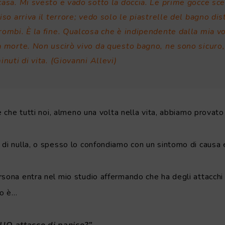
casa. Mi svesto e vado sotto la doccia. Le prime gocce sc
iso arriva il terrore; vedo solo le piastrelle del bagno dis
rombi. È la fine. Qualcosa che è indipendente dalla mia v
a morte. Non uscirò vivo da questo bagno, ne sono sicuro,
inuti di vita. (Giovanni Allevi)
 è che tutti noi, almeno una volta nella vita, abbiamo provato
 di nulla, o spesso lo confondiamo con un sintomo di causa 
sona entra nel mio studio affermando che ha degli attacchi 
go è…