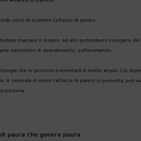
 TUO attacco di panico?”
modo unico di esperire l’attacco di panico.
ebbe mancare il respiro, ad altri potrebbero insorgere dei dol
epire sensazioni di sbandamento, soffocamento…
matologie che si possono presentare è molto ampio. Ciò dip
a. A seconda di come l’attacco di panico si presenta, può av
una persona.
o di paura che genera paura