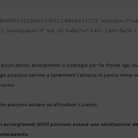
=’8845903362,8804706511,8868334771′ template=’Produ
21′ marketplace=’IT’ link_id=’4a8b7ccf-14f1-11e9-8e06-
alcuni piccoli accorgimenti o strategie per far fronte agli sta
gie possono servire a tamponare l’attacco di panico come s
corso.
che possono aiutare ad affrontare il panico.
accorgimenti NON possono essere una sostituzione del
icoterapeuta
.