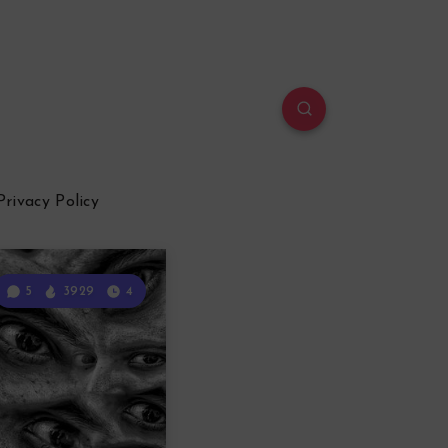
Privacy Policy
5
3929
4