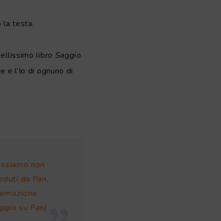
 la testa.
ellissimo libro
Saggio
e e l’Io di ognuno di
possiamo non
eduti da Pan,
l’emozione
aggio su Pan)