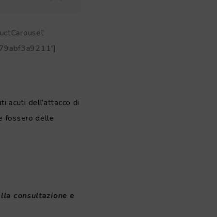
ctCarousel’
c79abf3a9211′]
ti acuti dell’attacco di
e fossero delle
la consultazione e