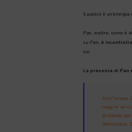
Il panico è un’energia 
Pan, inoltre, come è d
su Pan
,
è incontroll
noi.
La presenza di Pan e
Nell’incubo l
reagire ad e
gridando per
demoniaca. Si