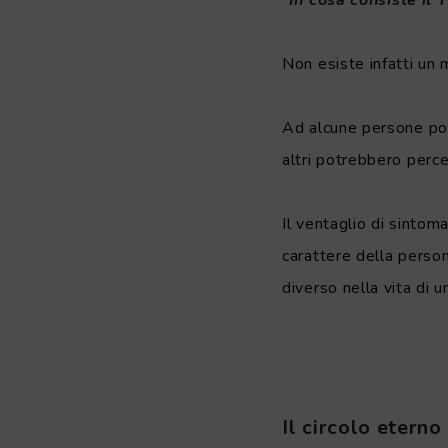
“
In cosa consiste il
Non esiste infatti un 
Ad alcune persone potr
altri potrebbero perc
Il ventaglio di sinto
carattere della person
diverso nella vita di 
.
Il circolo etern