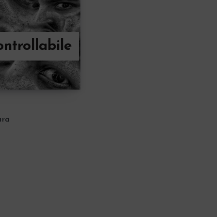
ontrollabile
ura