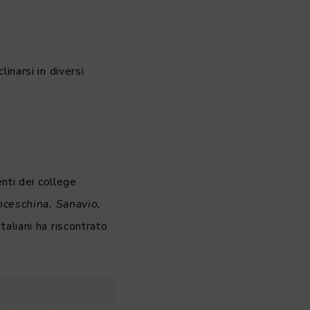
inarsi in diversi
enti dei college
nceschina, Sanavio,
italiani ha riscontrato