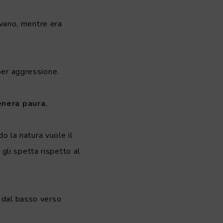
bavano, mentre era
per aggressione.
enera paura.
do la natura vuole il
 gli spetta rispetto al
o dal basso verso