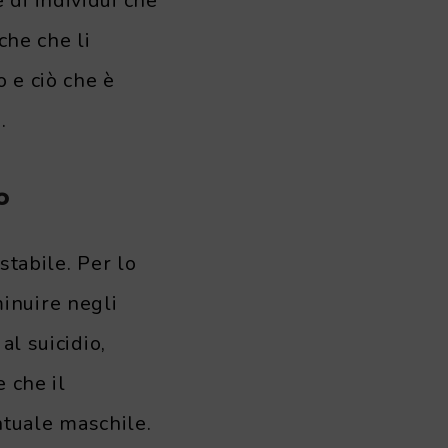
di individui che
che che li
o e ciò che è
.
o
stabile. Per lo
inuire negli
al suicidio,
 che il
tuale maschile.