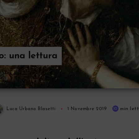
o: una lettura
min let
10
Luca Urbano Blasetti
1 Novembre 2019