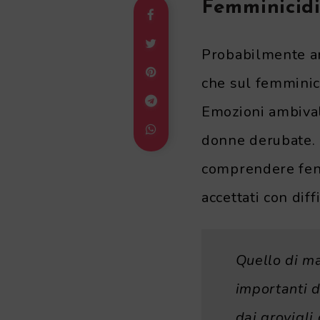
Femminicidi
Probabilmente an
che sul femminici
Emozioni ambivale
donne derubate. 
comprendere fen
accettati con diff
Quello di ma
importanti d
dai grovigli 