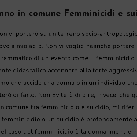
no in comune Femminicidi e sui
on vi porterò su un terreno socio-antropologic
vo a mio agio. Non vi voglio neanche portare 
ammatico di un evento come il femminicidio o 
te didascalico accennare alla forte aggressiv
omo che uccide una donna o in un individuo che
terò di farlo. Non Eviterò di dire, invece, che 
in comune tra femminicidio e suicidio, mi riferi
femminicidio o un suicidio è profondamente a
nel caso del femminicidio è la donna, mentre n