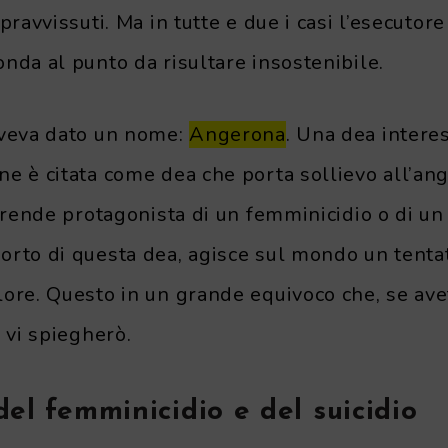
pravvissuti. Ma in tutte e due i casi l’esecutor
nda al punto da risultare insostenibile.
aveva dato un nome:
Angerona
. Una dea intere
e è citata come dea che porta sollievo all’ang
i rende protagonista di un femminicidio o di un 
orto di questa dea, agisce sul mondo un tentat
ore. Questo in un grande equivoco che, se ave
, vi spiegherò.
del femminicidio e del suicidio