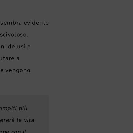
i sembra evidente
 scivoloso.
ni delusi e
utare a
he vengono
ompiti più
ererà la vita
one con il