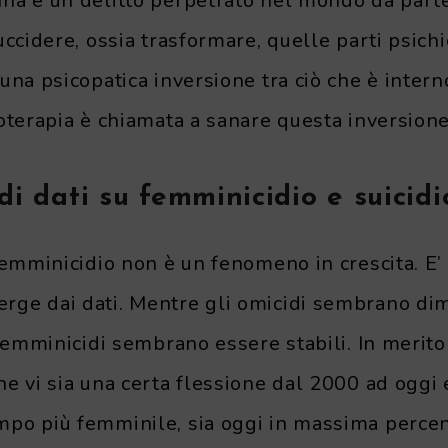
na è un delitto perpetrato nel mondo da parte 
uccidere, ossia trasformare, quelle parti psichi
una psicopatica inversione tra ciò che è intern
oterapia è chiamata a sanare questa inversione
di dati su femminicidio e suicidi
femminicidio non è un fenomeno in crescita. E’ 
ge dai dati. Mentre gli omicidi sembrano dim
 femminicidi sembrano essere stabili. In merito 
e vi sia una certa flessione dal 2000 ad oggi e
po più femminile, sia oggi in massima percen