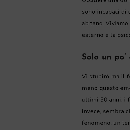
Uccidere una don
sono incapaci di 
abitano. Viviamo 
esterno e la psic
Solo un po’ 
Vi stupirò ma il 
meno questo emer
ultimi 50 anni, i
invece, sembra ch
fenomeno, un tem