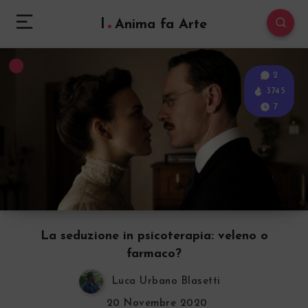
l
Anima fa Arte
2
3745
7
La seduzione in psicoterapia: veleno o
farmaco?
Luca Urbano Blasetti
20 Novembre 2020