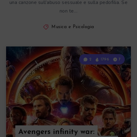
una canzone sull’abuso sessuale e sulla pedofilia. Se
non te…
Musica e Psicologia
2
1796
7
Avengers infinity war: