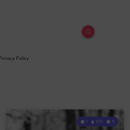
Privacy Policy
1
833
11