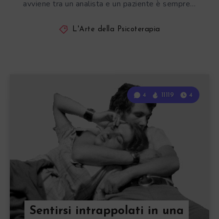
avviene tra un analista e un paziente è sempre…
L'Arte della Psicoterapia
4
11119
4
Sentirsi intrappolati in una