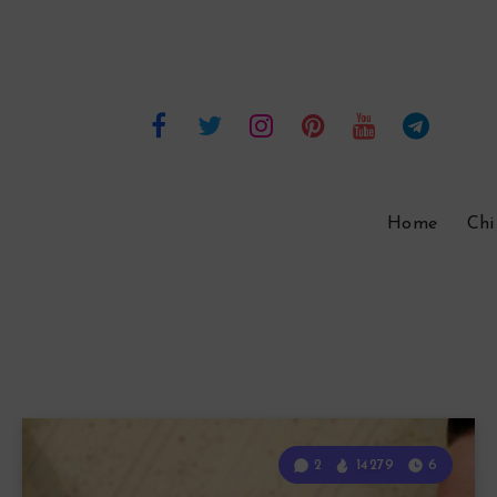
Home
Chi
2
14279
6