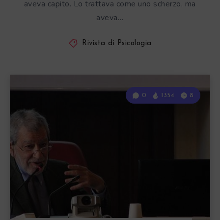
aveva capito. Lo trattava come uno scherzo, ma
aveva…
Rivista di Psicologia
0
1354
8