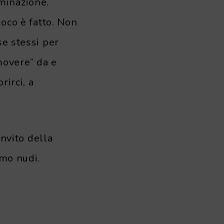
minazione.
ioco è fatto. Non
se stessi per
movere” da e
rirci, a
invito della
amo nudi.