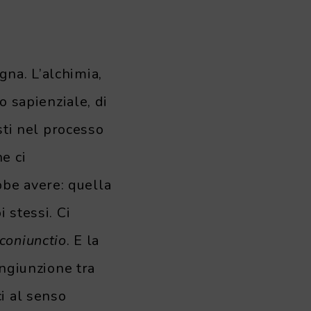
na. L’alchimia,
o sapienziale, di
isti nel processo
e ci
be avere: quella
 stessi. Ci
coniunctio
. E la
ongiunzione tra
i al senso