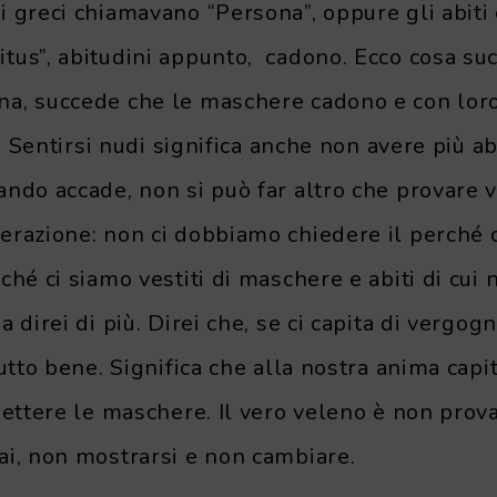
 greci chiamavano “Persona”, oppure gli abiti c
tus”, abitudini appunto, cadono. Ecco cosa s
a, succede che le maschere cadono e con loro l
i. Sentirsi nudi significa anche non avere più ab
ando accade, non si può far altro che provare 
erazione: non ci dobbiamo chiedere il perché
hé ci siamo vestiti di maschere e abiti di cui 
 direi di più. Direi che, se ci capita di vergogn
tutto bene. Significa che alla nostra anima capi
mettere le maschere. Il vero veleno è non pro
ai, non mostrarsi e non cambiare.