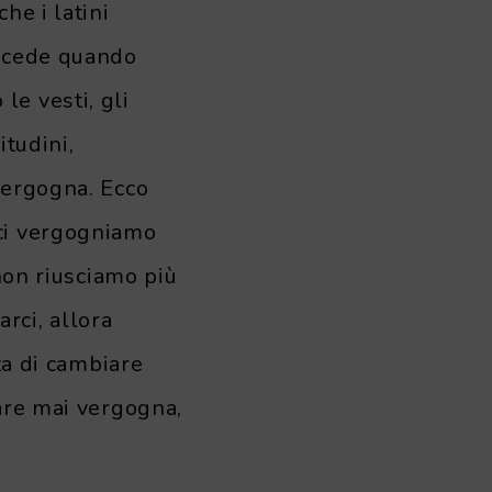
he i latini
uccede quando
e vesti, gli
itudini,
vergogna. Ecco
 ci vergogniamo
non riusciamo più
arci, allora
ta di cambiare
vare mai vergogna,