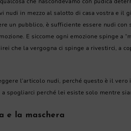
a qualcosa che nascondevamo con pudica deter
i nudi in mezzo al salotto di casa vostra e il g
ere un pubblico, è sufficiente essere nudi con 
mozione. E siccome ogni emozione spinge a “
rei che la vergogna ci spinge a rivestirci, a cop
leggere l’articolo nudi, perché questo è il vero 
o a spogliarci perché lei esiste solo mentre si
a e la maschera