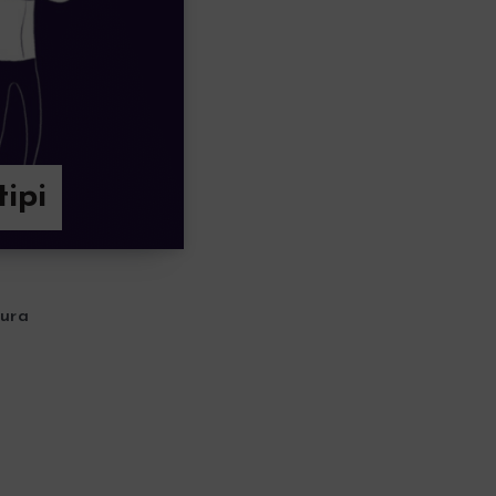
tipi
tura