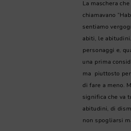
La maschera che i
chiamavano “Habi
sentiamo vergogn
abiti, le abitudin
personaggi e, qu
una prima consid
ma piuttosto perc
di fare a meno. Ma
significa che va 
abitudini, di dis
non spogliarsi m