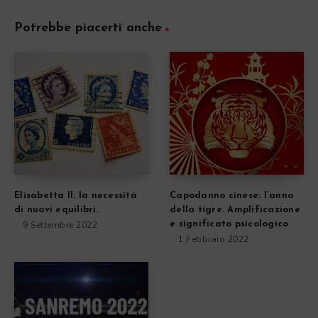
Potrebbe piacerti anche
Elisabetta II: la necessità
Capodanno cinese: l’anno
di nuovi equilibri.
della tigre. Amplificazione
9 Settembre 2022
e significato psicologico
1 Febbraio 2022