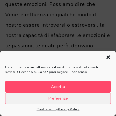
queste emozioni. Possiamo dire che
Venere influenza in qualche modo il
nostro essere introversi o estroversi, la
nostra capacità di
elaborare
le emozioni e
le passioni, le quali, però, derivano
rispettivamente da Luna e Marte, e non
da Venere.
Usiamo cookie per ottimizzare il nostro sito web ed i nostri
servizi. Cliccando sulla "X" puoi negare il consenso.
Non concordo con chi dice che Venere sia
Accetta
il pianeta dell’Amore, in quanto il valore
Preferenze
dell’Amore è un aspetto profondo, che ha
Cookie Policy
Privacy Policy
a che fare con la
vera natura
di un