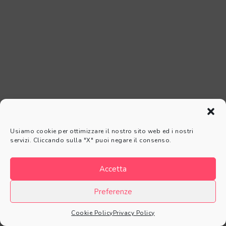
Convivo ergo sum
Usiamo cookie per ottimizzare il nostro sito web ed i nostri
servizi. Cliccando sulla "X" puoi negare il consenso.
infodemia
psicologia
virus
,
,
Taggato in:
Accetta
Mostra commenti
Preferenze
Cookie Policy
Privacy Policy