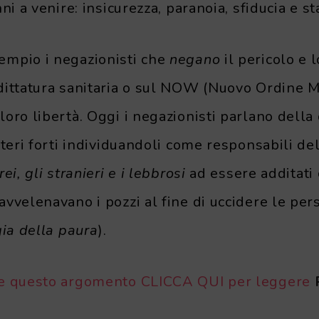
nni a venire: insicurezza, paranoia, sfiducia e s
mpio i negazionisti che
negano
il pericolo e 
dittatura sanitaria o sul NOW (Nuovo Ordine M
oro libertà. Oggi i negazionisti parlano della 
oteri forti individuandoli come responsabili d
ei, gli stranieri e i lebbrosi
ad essere additati
vvelenavano i pozzi al fine di uccidere le per
ia della paura
).
re questo argomento CLICCA QUI per leggere