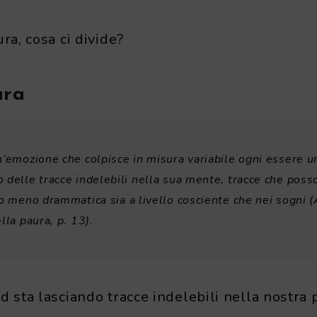
ra, cosa ci divide?
ura
n’emozione che colpisce in misura variabile ogni essere 
 delle tracce indelebili nella sua mente, tracce che pos
o meno drammatica sia a livello cosciente che nei sogni (A
lla paura, p. 13)
.
d sta lasciando tracce indelebili nella nostra 