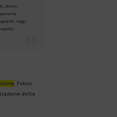
i, dolori,
 povertà,
nguenti, tagli,
ospetti,
unione
, Fobos
icazione della