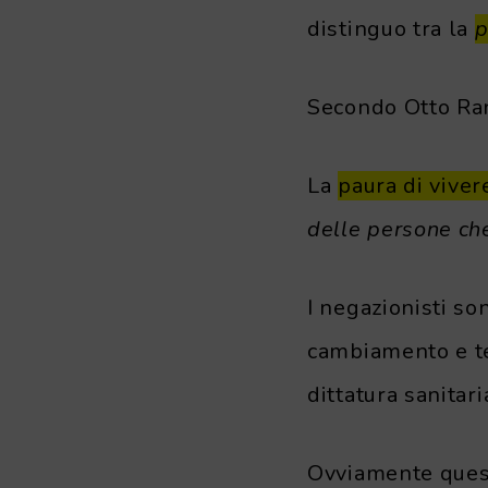
distinguo tra la
p
Secondo Otto Ran
La
paura di viver
delle persone ch
I negazionisti so
cambiamento e te
dittatura sanitar
Ovviamente questa