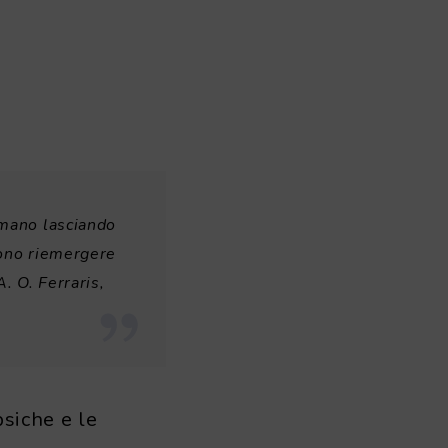
umano lasciando
sono riemergere
. O. Ferraris,
psiche e le