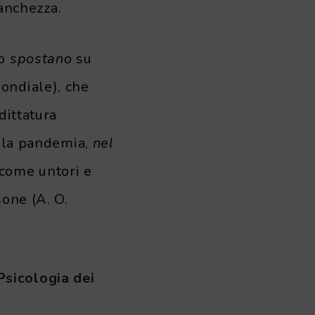
tanchezza.
lo
spostano
su
ondiale), che
dittatura
ella pandemia,
nel
 come untori e
sone (A. O.
Psicologia dei