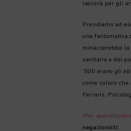
lascerà per gli a
Prendiamo ad ese
una fantomatica 
minaccerebbe la l
sanitaria e dei p
‘500 erano gli ebr
come coloro che a
Ferraris,
Psicolog
(Per approfondi
negazionisti
)