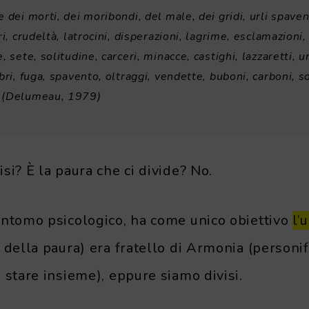
 dei morti, dei moribondi, del male, dei gridi, urli spavent
ri, crudeltà, latrocini, disperazioni, lagrime, esclamazioni,
, sete, solitudine, carceri, minacce, castighi, lazzaretti, u
bri, fuga, spavento, oltraggi, vendette, buboni, carboni, s
 (Delumeau, 1979)
si? È la paura che ci divide? No.
intomo psicologico, ha come unico obiettivo
l’
 della paura) era fratello di Armonia (personif
 stare insieme), eppure siamo divisi.