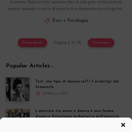
d’amore. Eppure noto spesso che c’è una gran confusione di
termini quando si parla di queste due dinamiche psicologiche…
Eros e Psicologia
Pagina 5 di 39
Precedenti
Prossimo
Popular Articles
Test: che tipo di donna sei? I 7 archetipi del
femminile
18 Marzo 2021
L’amicizia tra uomo e donna è una forma
d’amore. Psicologia archetipica dell’amicizia.
20 Giugno 2018