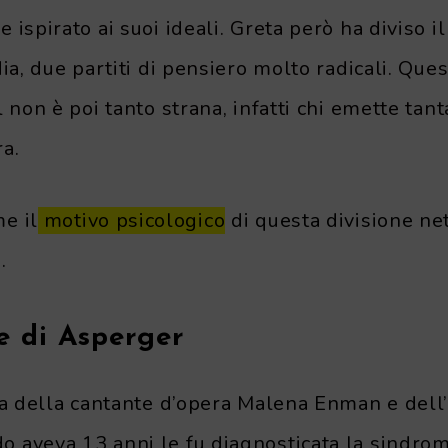
ispirato ai suoi ideali. Greta però ha diviso il
ia, due partiti di pensiero molto radicali.
Quest
 non è poi tanto strana, infatti chi emette tant
a.
e il
motivo psicologico
di questa divisione net
.
e di Asperger
ia della cantante d’opera Malena Enman e dell
 aveva 13 anni le fu diagnosticata la sindro