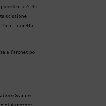
 pubblico: c’è chi
a scissione
a luce, proietta
ta e l’archetipo
’attore Svante
me di Asperger,