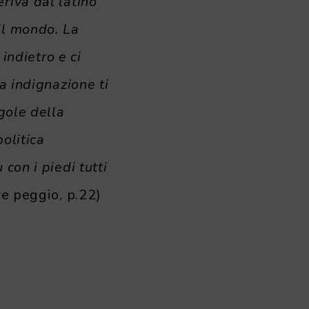
riva dal latino
il mondo. La
 indietro e ci
a indignazione ti
gole della
politica
con i piedi tutti
re peggio, p.22)