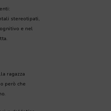
nti:
ali stereotipati,
cognitivo e nel
tta.
lla ragazza
mo però che
no.