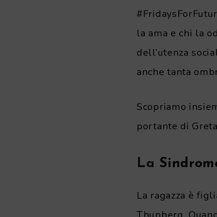
#FridaysForFuture 
la ama e chi la od
dell’utenza social
anche tanta ombr
Scopriamo insiem
portante di Greta
La
Sindrom
La ragazza è
figl
Thunberg. Quando