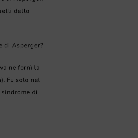
elli dello
e di Asperger?
a ne fornì la
). Fu solo nel
e sindrome di