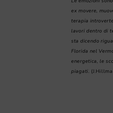
Le emozioni sono 
ex movere, muove
terapia introverte
lavori dentro di 
sta dicendo rigua
Florida nel Vermon
energetica, le sc
piagati.
(J.Hillma