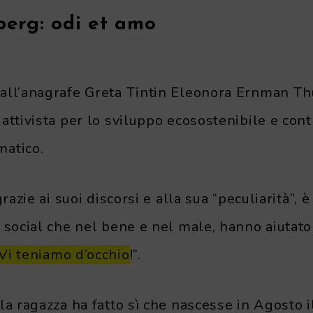
erg: odi et amo
all’anagrafe Greta Tintin Eleonora Ernman Th
attivista per lo sviluppo ecosostenibile e contr
matico.
grazie ai suoi discorsi e alla sua “peculiarità”, è
 social che nel bene e nel male, hanno aiutato 
Vi teniamo d’occhio
!”.
lla ragazza ha fatto sì che nascesse in Agosto